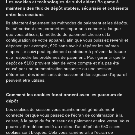
Les cookies et technologies de suivi aident Bc.game à
maintenir des flux de dépôt stables, sécurisés et cohérents
entre les sessions
Ils affectent également les méthodes de paiement et les dépôts.
Ils mémorisent des paramètres importants comme la langue
que vous utilisez, la méthode de paiement choisie et la
configuration de votre appareil, afin que vous puissiez revenir et
déposer, par exemple, €20 sans avoir à répéter les mêmes
étapes. Le suivi peut également contribuer à prévenir la fraude
et à résoudre les problèmes de paiement. Pour garantir que le
dépôt de €100 provient bien de votre compte et n'a pas été
causé par une automatisation suspecte ou une session
détournée, des identifiants de session et des signaux d'appareil
peuvent être utilisés.
Comment les cookies fonctionnent avec les parcours de
dépôt
Les cookies de session vous maintiennent généralement
connecté lorsque vous passez de l'écran de confirmation à la
caisse, à la page du fournisseur de paiement et vice versa. Vous
pourriez être déconnecté au milieu d'un dépôt de €50 si ces
cookies sont bloqués. Cela vous ramènerait à l'écran de