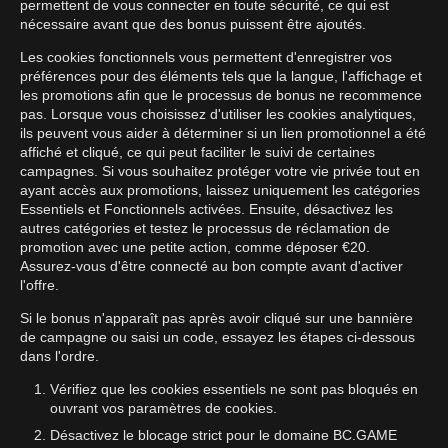
permettent de vous connecter en toute sécurité, ce qui est
nécessaire avant que des bonus puissent être ajoutés.
Les cookies fonctionnels vous permettent d'enregistrer vos
préférences pour des éléments tels que la langue, l'affichage et
les promotions afin que le processus de bonus ne recommence
pas. Lorsque vous choisissez d'utiliser les cookies analytiques,
ils peuvent vous aider à déterminer si un lien promotionnel a été
affiché et cliqué, ce qui peut faciliter le suivi de certaines
campagnes. Si vous souhaitez protéger votre vie privée tout en
ayant accès aux promotions, laissez uniquement les catégories
Essentiels et Fonctionnels activées. Ensuite, désactivez les
autres catégories et testez le processus de réclamation de
promotion avec une petite action, comme déposer €20.
Assurez-vous d'être connecté au bon compte avant d'activer
l'offre.
Si le bonus n'apparaît pas après avoir cliqué sur une bannière
de campagne ou saisi un code, essayez les étapes ci-dessous
dans l'ordre.
Vérifiez que les cookies essentiels ne sont pas bloqués en
ouvrant vos paramètres de cookies.
Désactivez le blocage strict pour le domaine BC.GAME