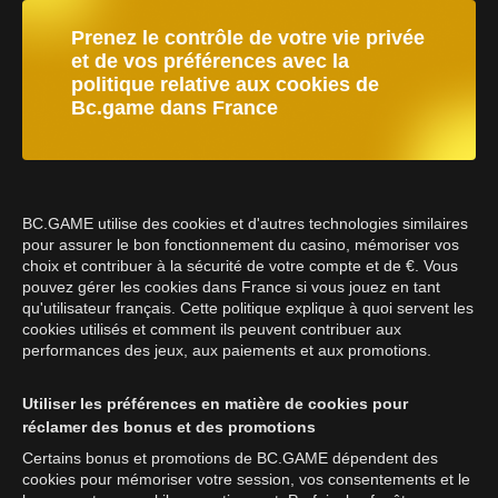
Prenez le contrôle de votre vie privée
et de vos préférences avec la
politique relative aux cookies de
Bc.game dans France
BC.GAME utilise des cookies et d'autres technologies similaires
pour assurer le bon fonctionnement du casino, mémoriser vos
choix et contribuer à la sécurité de votre compte et de €. Vous
pouvez gérer les cookies dans France si vous jouez en tant
qu'utilisateur français. Cette politique explique à quoi servent les
cookies utilisés et comment ils peuvent contribuer aux
performances des jeux, aux paiements et aux promotions.
Utiliser les préférences en matière de cookies pour
réclamer des bonus et des promotions
Certains bonus et promotions de BC.GAME dépendent des
cookies pour mémoriser votre session, vos consentements et le