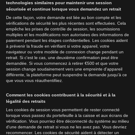
technologies similaires pour maintenir une session
sécurisée et continue lorsque vous demandez un retrait
De cette façon, votre demande est liée au bon compte et les
vérifications de sécurité les plus récentes sont effectuées. Cela
empêche les prises de contrôle de session, les soumissions
multiples et les modifications non autorisées des informations de
paiement pendant les étapes confidentielles. Les cookies aident
à prévenir la fraude en vérifiant si votre appareil, votre
navigateur ou votre modèle de connexion change pendant un
retrait. Si c'est le cas, une deuxième confirmation peut être
demandée. Si vous commencez à retirer €500 et que votre
session change soudainement vers une empreinte d'appareil
différente, la plateforme peut suspendre la demande jusqu'à ce
que vous vous réauthentifiiez.
Comment les cookies contribuent à la sécurité et à la
légalité des retraits
Les cookies de session vous permettent de rester connecté
lorsque vous passez du portefeuille à la caisse et aux écrans de
vérification. Vous pourriez être déconnecté du système au milieu
d'une demande de retrait si vous ne les avez pas. Vous devriez
recommencer. Les cookies de sécurité aident à détecter un