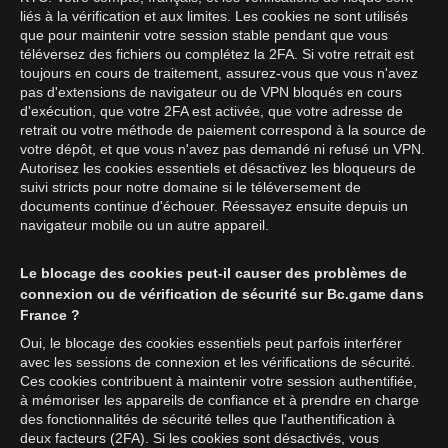
liés à la vérification et aux limites. Les cookies ne sont utilisés
que pour maintenir votre session stable pendant que vous
téléversez des fichiers ou complétez la 2FA. Si votre retrait est
toujours en cours de traitement, assurez-vous que vous n'avez
pas d'extensions de navigateur ou de VPN bloqués en cours
d'exécution, que votre 2FA est activée, que votre adresse de
retrait ou votre méthode de paiement correspond à la source de
votre dépôt, et que vous n'avez pas demandé ni refusé un VPN.
Autorisez les cookies essentiels et désactivez les bloqueurs de
suivi stricts pour notre domaine si le téléversement de
documents continue d'échouer. Réessayez ensuite depuis un
navigateur mobile ou un autre appareil.
Le blocage des cookies peut-il causer des problèmes de
connexion ou de vérification de sécurité sur Bc.game dans
France ?
Oui, le blocage des cookies essentiels peut parfois interférer
avec les sessions de connexion et les vérifications de sécurité.
Ces cookies contribuent à maintenir votre session authentifiée,
à mémoriser les appareils de confiance et à prendre en charge
des fonctionnalités de sécurité telles que l'authentification à
deux facteurs (2FA). Si les cookies sont désactivés, vous