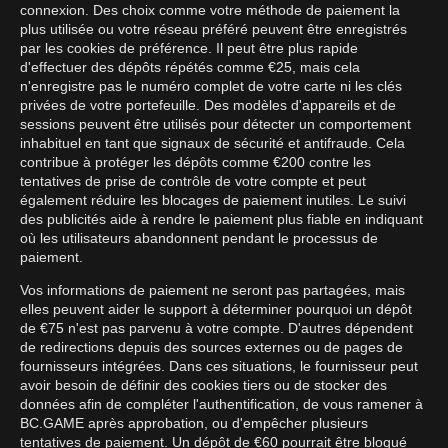
connexion. Des choix comme votre méthode de paiement la
plus utilisée ou votre réseau préféré peuvent être enregistrés
par les cookies de préférence. Il peut être plus rapide
d'effectuer des dépôts répétés comme €25, mais cela
n'enregistre pas le numéro complet de votre carte ni les clés
privées de votre portefeuille. Des modèles d'appareils et de
sessions peuvent être utilisés pour détecter un comportement
inhabituel en tant que signaux de sécurité et antifraude. Cela
contribue à protéger les dépôts comme €200 contre les
tentatives de prise de contrôle de votre compte et peut
également réduire les blocages de paiement inutiles. Le suivi
des publicités aide à rendre le paiement plus fiable en indiquant
où les utilisateurs abandonnent pendant le processus de
paiement.
Vos informations de paiement ne seront pas partagées, mais
elles peuvent aider le support à déterminer pourquoi un dépôt
de €75 n'est pas parvenu à votre compte. D'autres dépendent
de redirections depuis des sources externes ou de pages de
fournisseurs intégrées. Dans ces situations, le fournisseur peut
avoir besoin de définir des cookies tiers ou de stocker des
données afin de compléter l'authentification, de vous ramener à
BC.GAME après approbation, ou d'empêcher plusieurs
tentatives de paiement. Un dépôt de €60 pourrait être bloqué