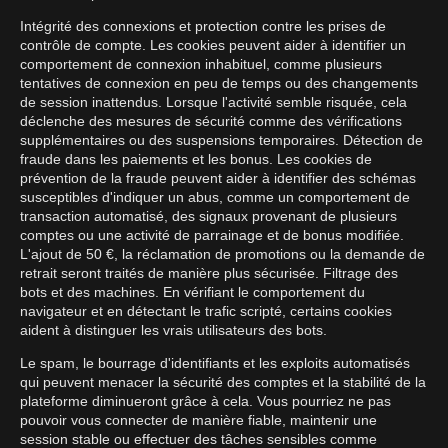
Intégrité des connexions et protection contre les prises de
contrôle de compte. Les cookies peuvent aider à identifier un
comportement de connexion inhabituel, comme plusieurs
tentatives de connexion en peu de temps ou des changements
de session inattendus. Lorsque l'activité semble risquée, cela
déclenche des mesures de sécurité comme des vérifications
supplémentaires ou des suspensions temporaires. Détection de
fraude dans les paiements et les bonus. Les cookies de
prévention de la fraude peuvent aider à identifier des schémas
susceptibles d'indiquer un abus, comme un comportement de
transaction automatisé, des signaux provenant de plusieurs
comptes ou une activité de parrainage et de bonus modifiée.
L'ajout de 50 €, la réclamation de promotions ou la demande de
retrait seront traités de manière plus sécurisée. Filtrage des
bots et des machines. En vérifiant le comportement du
navigateur et en détectant le trafic scripté, certains cookies
aident à distinguer les vrais utilisateurs des bots.
Le spam, le bourrage d'identifiants et les exploits automatisés
qui peuvent menacer la sécurité des comptes et la stabilité de la
plateforme diminueront grâce à cela. Vous pourriez ne pas
pouvoir vous connecter de manière fiable, maintenir une
session stable ou effectuer des tâches sensibles comme